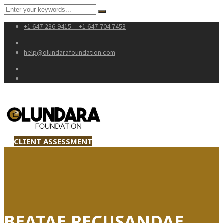
+1 647-236-9415
+1 647-704-7453
help@olundarafoundation.com
CLIENT ASSESSMENT
BEATAE RECUSANDAE